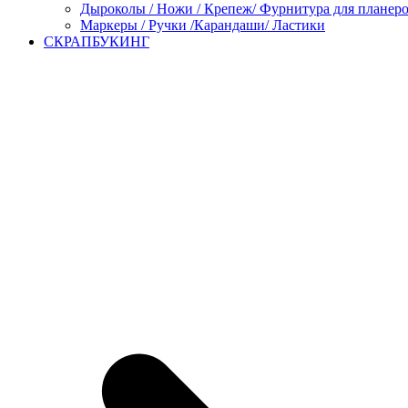
Дыроколы / Ножи / Крепеж/ Фурнитура для планер
Маркеры / Ручки /Карандаши/ Ластики
СКРАПБУКИНГ