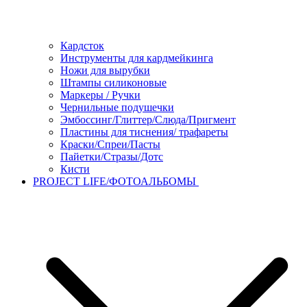
Кардсток
Инструменты для кардмейкинга
Ножи для вырубки
Штампы силиконовые
Маркеры / Ручки
Чернильные подушечки
Эмбоссинг/Глиттер/Слюда/Пригмент
Пластины для тиснения/ трафареты
Краски/Спреи/Пасты
Пайетки/Стразы/Дотс
Кисти
PROJECT LIFE/ФОТОАЛЬБОМЫ