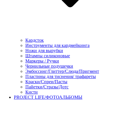
Кардсток
Инструменты для кардмейкинга
Ножи для вырубки
Штампы силиконовые
Маркеры / Ручки
Чернильные подушечки
Эмбоссинг/Глиттер/Слюда/Пригмент
Пластины для тиснения/ трафареты
Краски/Спреи/Пасты
Пайетки/Стразы/Дотс
Кисти
PROJECT LIFE/ФОТОАЛЬБОМЫ