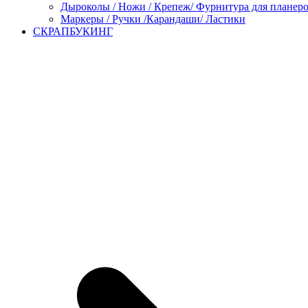
Дыроколы / Ножи / Крепеж/ Фурнитура для планер
Маркеры / Ручки /Карандаши/ Ластики
СКРАПБУКИНГ