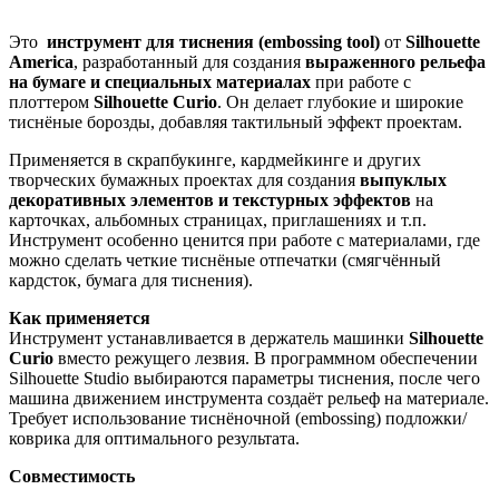
Это
инструмент для тиснения (embossing tool)
от
Silhouette
America
, разработанный для создания
выраженного рельефа
на бумаге и специальных материалах
при работе с
плоттером
Silhouette Curio
. Он делает глубокие и широкие
тиснёные борозды, добавляя тактильный эффект проектам.
Применяется в скрапбукинге, кардмейкинге и других
творческих бумажных проектах для создания
выпуклых
декоративных элементов и текстурных эффектов
на
карточках, альбомных страницах, приглашениях и т.п.
Инструмент особенно ценится при работе с материалами, где
можно сделать четкие тиснёные отпечатки (смягчённый
кардсток, бумага для тиснения).
Как применяется
Инструмент устанавливается в держатель машинки
Silhouette
Curio
вместо режущего лезвия. В программном обеспечении
Silhouette Studio выбираются параметры тиснения, после чего
машина движением инструмента создаёт рельеф на материале.
Требует использование тиснёночной (embossing) подложки/
коврика для оптимального результата.
Совместимость