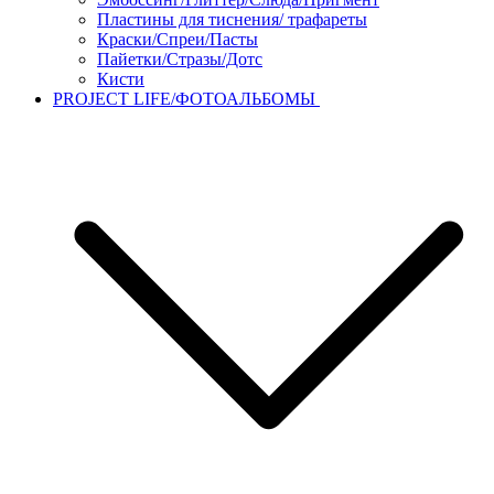
Пластины для тиснения/ трафареты
Краски/Спреи/Пасты
Пайетки/Стразы/Дотс
Кисти
PROJECT LIFE/ФОТОАЛЬБОМЫ