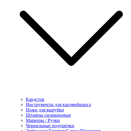
Кардсток
Инструменты для кардмейкинга
Ножи для вырубки
Штампы силиконовые
Маркеры / Ручки
Чернильные подушечки
Эмбоссинг/Глиттер/Слюда/Пригмент