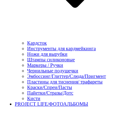
Кардсток
Инструменты для кардмейкинга
Ножи для вырубки
Штампы силиконовые
Маркеры / Ручки
Чернильные подушечки
Эмбоссинг/Глиттер/Слюда/Пригмент
Пластины для тиснения/ трафареты
Краски/Спреи/Пасты
Пайетки/Стразы/Дотс
Кисти
PROJECT LIFE/ФОТОАЛЬБОМЫ