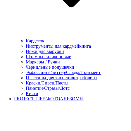
Кардсток
Инструменты для кардмейкинга
Ножи для вырубки
Штампы силиконовые
Маркеры / Ручки
Чернильные подушечки
Эмбоссинг/Глиттер/Слюда/Пригмент
Пластины для тиснения/ трафареты
Краски/Спреи/Пасты
Пайетки/Стразы/Дотс
Кисти
PROJECT LIFE/ФОТОАЛЬБОМЫ