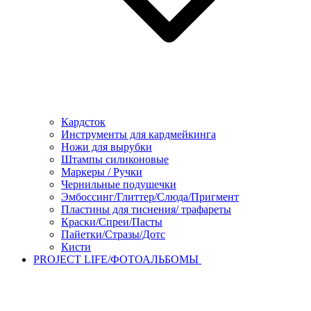
Кардсток
Инструменты для кардмейкинга
Ножи для вырубки
Штампы силиконовые
Маркеры / Ручки
Чернильные подушечки
Эмбоссинг/Глиттер/Слюда/Пригмент
Пластины для тиснения/ трафареты
Краски/Спреи/Пасты
Пайетки/Стразы/Дотс
Кисти
PROJECT LIFE/ФОТОАЛЬБОМЫ