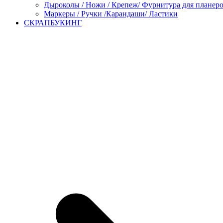
Дыроколы / Ножи / Крепеж/ Фурнитура для планер
Маркеры / Ручки /Карандаши/ Ластики
СКРАПБУКИНГ