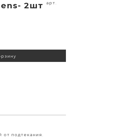
арт.
 Pens- 2шт
орзину
й от подтекания.