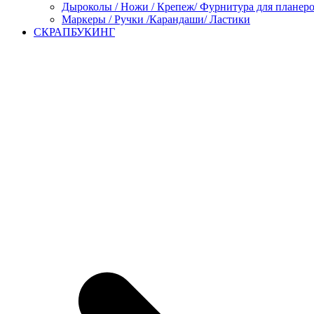
Дыроколы / Ножи / Крепеж/ Фурнитура для планер
Маркеры / Ручки /Карандаши/ Ластики
СКРАПБУКИНГ