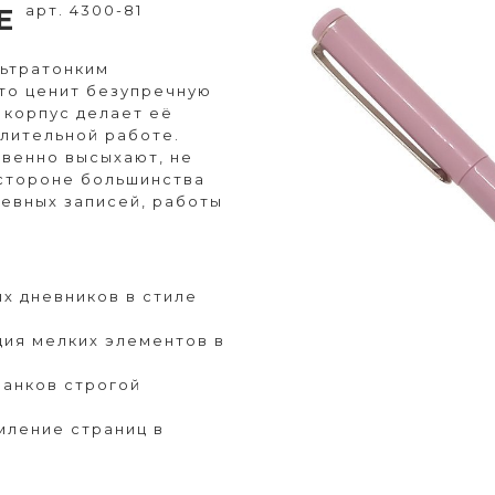
арт. 4300-81
VE
льтратонким
кто ценит безупречную
й корпус делает её
длительной работе.
овенно высыхают, не
 стороне большинства
невных записей, работы
х дневников в стиле
ция мелких элементов в
ланков строгой
мление страниц в