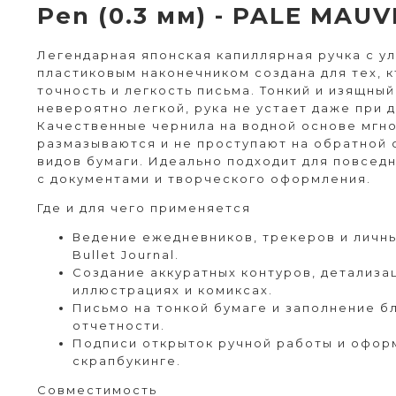
Pen (0.3 мм) - PALE MAU
Легендарная японская капиллярная ручка с у
пластиковым наконечником создана для тех, 
точность и легкость письма. Тонкий и изящны
невероятно легкой, рука не устает даже при 
Качественные чернила на водной основе мгн
размазываются и не проступают на обратной
видов бумаги. Идеально подходит для повсед
с документами и творческого оформления.
Где и для чего применяется
Ведение ежедневников, трекеров и личны
Bullet Journal.
Создание аккуратных контуров, детализа
иллюстрациях и комиксах.
Письмо на тонкой бумаге и заполнение б
отчетности.
Подписи открыток ручной работы и офор
скрапбукинге.
Совместимость