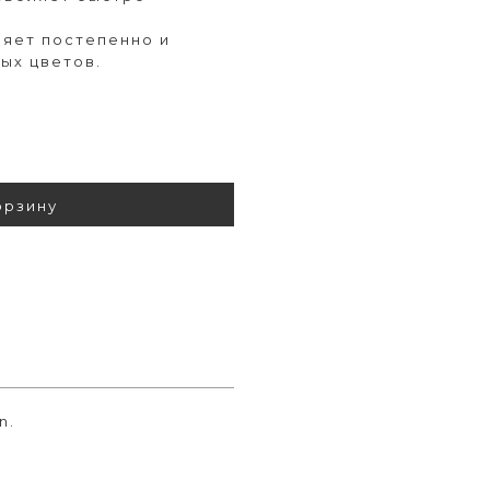
яет постепенно и
ых цветов.
орзину
n.