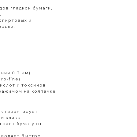
ов гладкой бумаги,
.
спиртовых и
водки.
.
нии 0.3 мм)
ro-fine)
ислот и токсинов
 зажимом на колпачке
к гарантирует
и клякс.
ищает бумагу от
.
озволяет быстро