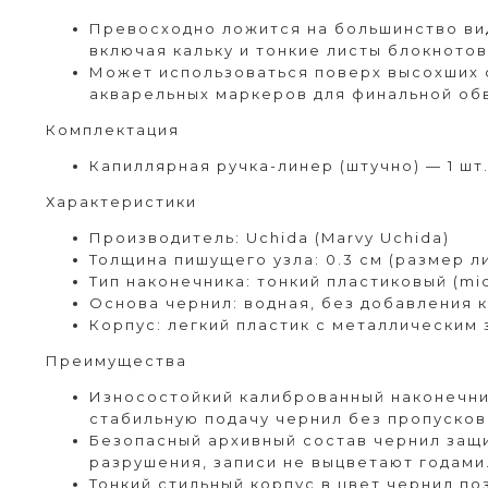
Превосходно ложится на большинство вид
включая кальку и тонкие листы блокнотов
Может использоваться поверх высохших 
акварельных маркеров для финальной об
Комплектация
Капиллярная ручка-линер (штучно) — 1 шт
Характеристики
Производитель: Uchida (Marvy Uchida)
Толщина пишущего узла: 0.3 см (размер ли
Тип наконечника: тонкий пластиковый (mic
Основа чернил: водная, без добавления к
Корпус: легкий пластик с металлическим
Преимущества
Износостойкий калиброванный наконечни
стабильную подачу чернил без пропусков 
Безопасный архивный состав чернил защ
разрушения, записи не выцветают годами
Тонкий стильный корпус в цвет чернил п