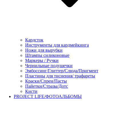
Кардсток
Инструменты для кардмейкинга
Ножи для вырубки
Штампы силиконовые
Маркеры / Ручки
Чернильные подушечки
Эмбоссинг/Глиттер/Слюда/Пригмент
Пластины для тиснения/ трафареты
Краски/Спреи/Пасты
Пайетки/Стразы/Дотс
Кисти
PROJECT LIFE/ФОТОАЛЬБОМЫ