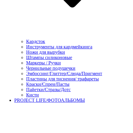
Кардсток
Инструменты для кардмейкинга
Ножи для вырубки
Штампы силиконовые
Маркеры / Ручки
Чернильные подушечки
Эмбоссинг/Глиттер/Слюда/Пригмент
Пластины для тиснения/ трафареты
Краски/Спреи/Пасты
Пайетки/Стразы/Дотс
Кисти
PROJECT LIFE/ФОТОАЛЬБОМЫ