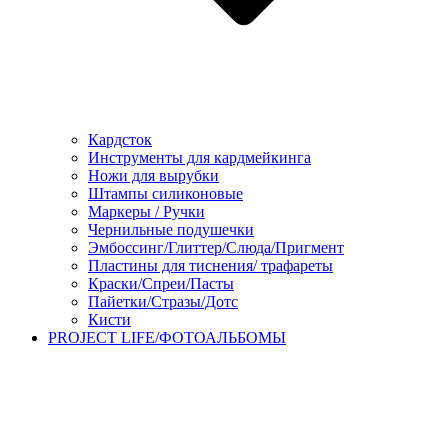
Кардсток
Инструменты для кардмейкинга
Ножи для вырубки
Штампы силиконовые
Маркеры / Ручки
Чернильные подушечки
Эмбоссинг/Глиттер/Слюда/Пригмент
Пластины для тиснения/ трафареты
Краски/Спреи/Пасты
Пайетки/Стразы/Дотс
Кисти
PROJECT LIFE/ФОТОАЛЬБОМЫ