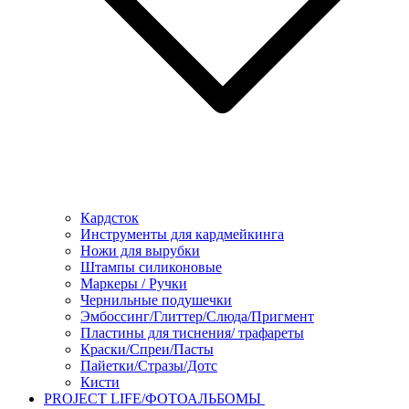
Кардсток
Инструменты для кардмейкинга
Ножи для вырубки
Штампы силиконовые
Маркеры / Ручки
Чернильные подушечки
Эмбоссинг/Глиттер/Слюда/Пригмент
Пластины для тиснения/ трафареты
Краски/Спреи/Пасты
Пайетки/Стразы/Дотс
Кисти
PROJECT LIFE/ФОТОАЛЬБОМЫ