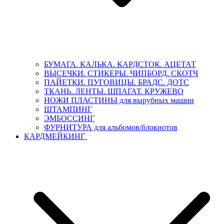
БУМАГА. КАЛЬКА. КАРДСТОК. АЦЕТАТ
ВЫСЕЧКИ. СТИКЕРЫ. ЧИПБОРД. СКОТЧ
ПАЙЕТКИ. ПУГОВИЦЫ. БРАДС. ДОТС
ТКАНЬ. ЛЕНТЫ. ШПАГАТ. КРУЖЕВО
НОЖИ ПЛАСТИНЫ для вырубных машин
ШТАМПИНГ
ЭМБОССИНГ
ФУРНИТУРА для альбомов/блокнотов
КАРДМЕЙКИНГ