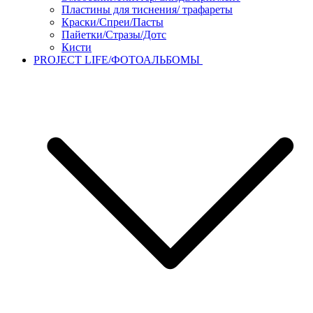
Пластины для тиснения/ трафареты
Краски/Спреи/Пасты
Пайетки/Стразы/Дотс
Кисти
PROJECT LIFE/ФОТОАЛЬБОМЫ