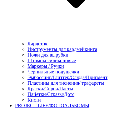
Кардсток
Инструменты для кардмейкинга
Ножи для вырубки
Штампы силиконовые
Маркеры / Ручки
Чернильные подушечки
Эмбоссинг/Глиттер/Слюда/Пригмент
Пластины для тиснения/ трафареты
Краски/Спреи/Пасты
Пайетки/Стразы/Дотс
Кисти
PROJECT LIFE/ФОТОАЛЬБОМЫ