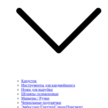
Кардсток
Инструменты для кардмейкинга
Ножи для вырубки
Штампы силиконовые
Маркеры / Ручки
Чернильные подушечки
Эмбоссинг/Глиттер/Слюда/Пригмент