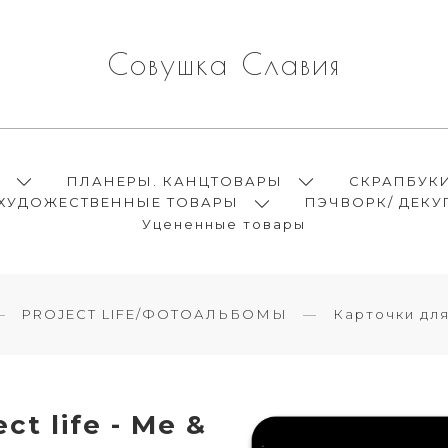
Совушка Славия
Ы
ПЛАНЕРЫ. КАНЦТОВАРЫ
СКРАПБУК
ХУДОЖЕСТВЕННЫЕ ТОВАРЫ
ПЭЧВОРК/ ДЕКУ
Уцененные товары
PROJECT LIFE/ФОТОАЛЬБОМЫ
Карточки дл
t life - Me &