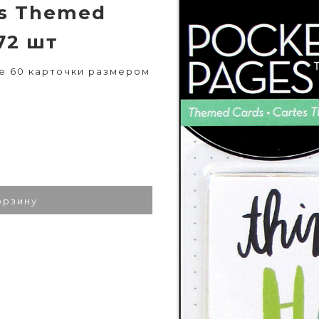
es Themed
 72 шт
оре 60 карточки размером
орзину