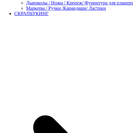
Дыроколы / Ножи / Крепеж/ Фурнитура для планер
Маркеры / Ручки /Карандаши/ Ластики
СКРАПБУКИНГ