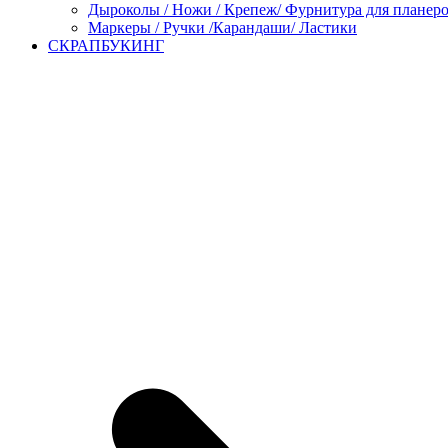
Дыроколы / Ножи / Крепеж/ Фурнитура для планер
Маркеры / Ручки /Карандаши/ Ластики
СКРАПБУКИНГ