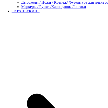
Дыроколы / Ножи / Крепеж/ Фурнитура для планер
Маркеры / Ручки /Карандаши/ Ластики
СКРАПБУКИНГ