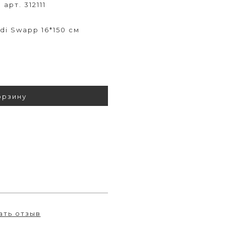
арт. 312111
d
di Swapp 16*150 см
орзину
ать отзыв