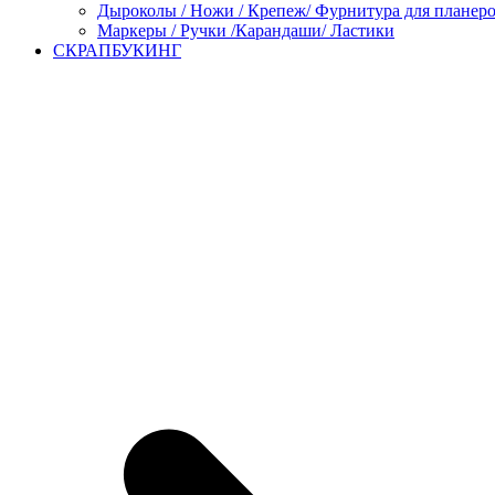
Дыроколы / Ножи / Крепеж/ Фурнитура для планер
Маркеры / Ручки /Карандаши/ Ластики
СКРАПБУКИНГ