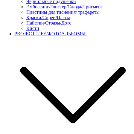
Чернильные подушечки
Эмбоссинг/Глиттер/Слюда/Пригмент
Пластины для тиснения/ трафареты
Краски/Спреи/Пасты
Пайетки/Стразы/Дотс
Кисти
PROJECT LIFE/ФОТОАЛЬБОМЫ