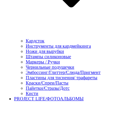
Кардсток
Инструменты для кардмейкинга
Ножи для вырубки
Штампы силиконовые
Маркеры / Ручки
Чернильные подушечки
Эмбоссинг/Глиттер/Слюда/Пригмент
Пластины для тиснения/ трафареты
Краски/Спреи/Пасты
Пайетки/Стразы/Дотс
Кисти
PROJECT LIFE/ФОТОАЛЬБОМЫ