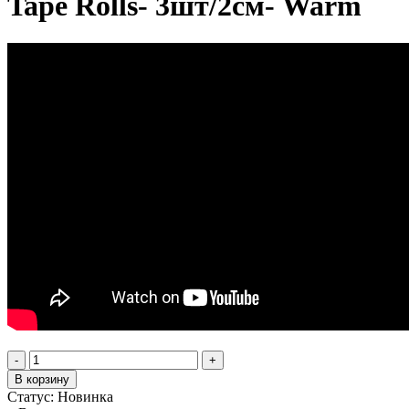
Tape Rolls- 3шт/2см- Warm
-
+
В корзину
Статус:
Новинка