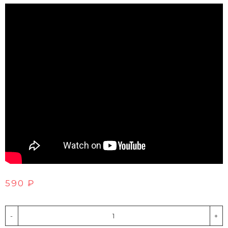
590 ₽
-
+