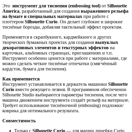
Это
инструмент для тиснения (embossing tool)
от
Silhouette
America
, разработанный для создания
выраженного рельефа
на бумаге и специальных материалах
при работе с
плоттером
Silhouette Curio
. Он делает глубокие и широкие
тиснёные борозды, добавляя тактильный эффект проектам.
Применяется в скрапбукинге, кардмейкинге и других
творческих бумажных проектах для создания
выпуклых
декоративных элементов и текстурных эффектов
на
карточках, альбомных страницах, приглашениях и т.п.
Инструмент особенно ценится при работе с материалами, где
можно сделать четкие тиснёные отпечатки (смягчённый
кардсток, бумага для тиснения).
Как применяется
Инструмент устанавливается в держатель машинки
Silhouette
Curio
вместо режущего лезвия. В программном обеспечении
Silhouette Studio выбираются параметры тиснения, после чего
машина движением инструмента создаёт рельеф на материале.
Требует использование тиснёночной (embossing) подложки/
коврика для оптимального результата.
Совместимость
Только с
Silhouette Curio
— для машин линейки Curio