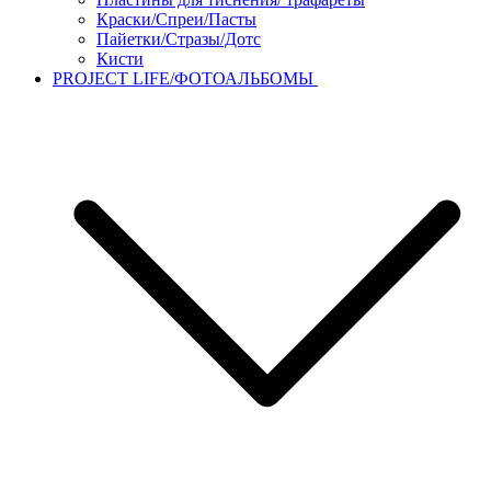
Краски/Спреи/Пасты
Пайетки/Стразы/Дотс
Кисти
PROJECT LIFE/ФОТОАЛЬБОМЫ