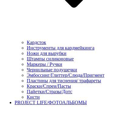
Кардсток
Инструменты для кардмейкинга
Ножи для вырубки
Штампы силиконовые
Маркеры / Ручки
Чернильные подушечки
Эмбоссинг/Глиттер/Слюда/Пригмент
Пластины для тиснения/ трафареты
Краски/Спреи/Пасты
Пайетки/Стразы/Дотс
Кисти
PROJECT LIFE/ФОТОАЛЬБОМЫ