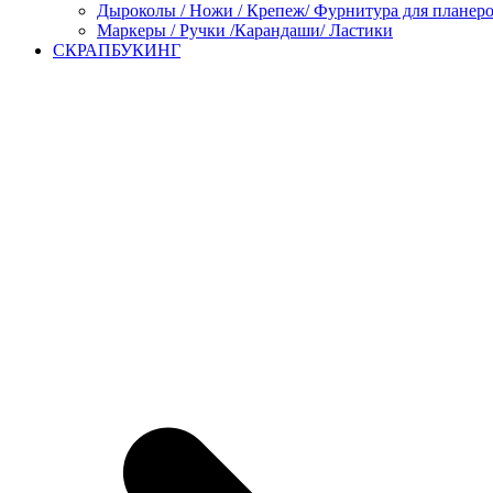
Дыроколы / Ножи / Крепеж/ Фурнитура для планер
Маркеры / Ручки /Карандаши/ Ластики
СКРАПБУКИНГ