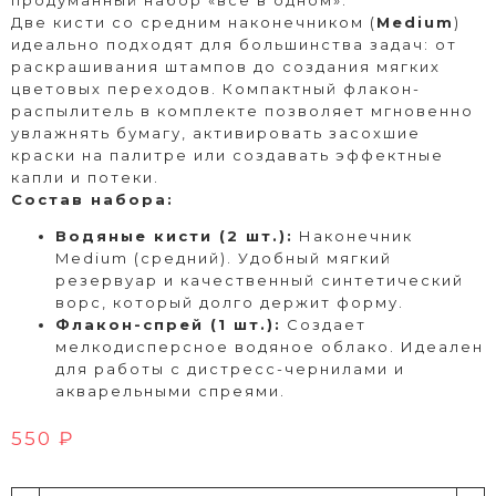
продуманный набор «все в одном».
Две кисти со средним наконечником (
Medium
)
идеально подходят для большинства задач: от
раскрашивания штампов до создания мягких
цветовых переходов. Компактный флакон-
распылитель в комплекте позволяет мгновенно
увлажнять бумагу, активировать засохшие
краски на палитре или создавать эффектные
капли и потеки.
Состав набора:
Водяные кисти (2 шт.):
Наконечник
Medium (средний). Удобный мягкий
резервуар и качественный синтетический
ворс, который долго держит форму.
Флакон-спрей (1 шт.):
Создает
мелкодисперсное водяное облако. Идеален
для работы с дистресс-чернилами и
акварельными спреями.
550 ₽