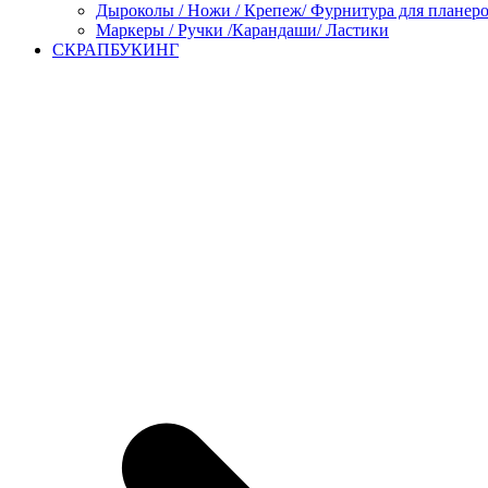
Дыроколы / Ножи / Крепеж/ Фурнитура для планер
Маркеры / Ручки /Карандаши/ Ластики
СКРАПБУКИНГ