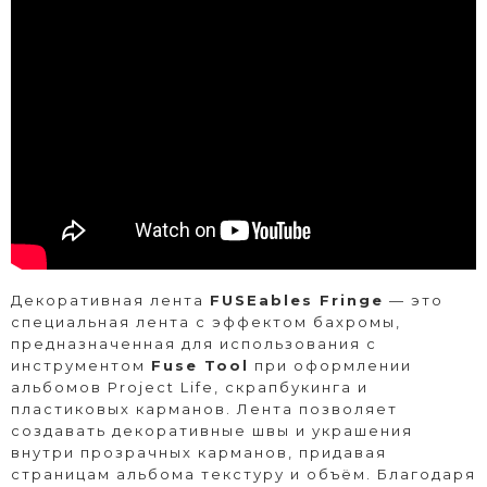
Декоративная лента
FUSEables Fringe
— это
специальная лента с эффектом бахромы,
предназначенная для использования с
инструментом
Fuse Tool
при оформлении
альбомов Project Life, скрапбукинга и
пластиковых карманов. Лента позволяет
создавать декоративные швы и украшения
внутри прозрачных карманов, придавая
страницам альбома текстуру и объём. Благодаря