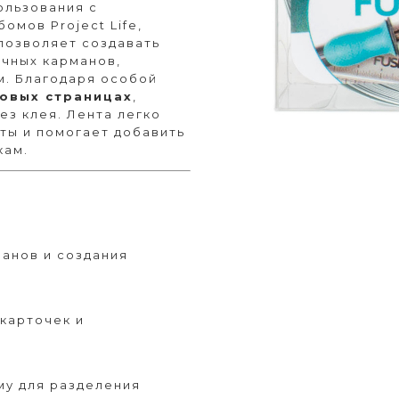
ользования с
омов Project Life,
 позволяет создавать
ачных карманов,
м. Благодаря особой
ковых страницах
,
ез клея. Лента легко
ты и помогает добавить
кам.
анов и создания
карточек и
му для разделения