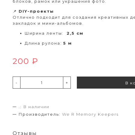
блоков, рамок или украшения фото.
📌
DIY-проекты
Отлично подходит для создания креативных д
закладок и мини-альбомов.
Ширина ленты:
2,5 см
Длина рулона:
5 м
200 ₽
-
+
В к
.:
В наличии
Производитель:
We R Memory Keepers
Отзывы