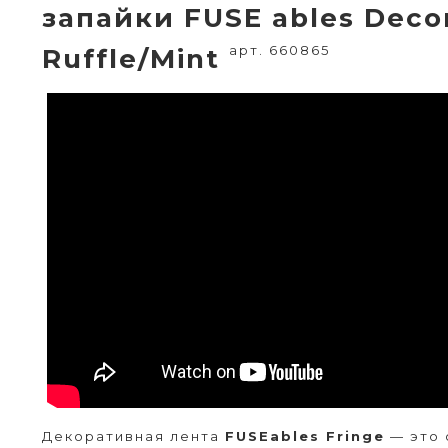
запайки FUSE ables Decor
арт. 660865
Ruffle/Mint
Декоративная лента
FUSEables Fringe
— это 