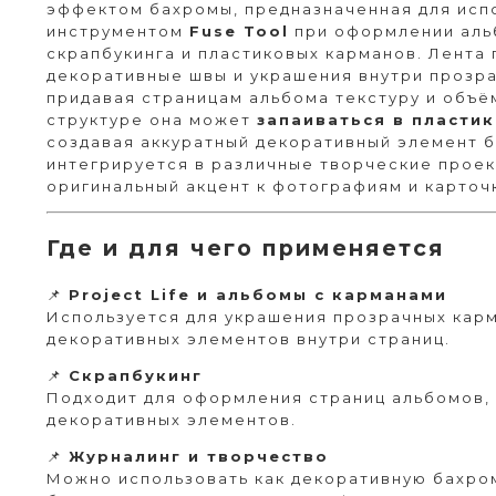
эффектом бахромы, предназначенная для исп
инструментом
Fuse Tool
при оформлении альб
скрапбукинга и пластиковых карманов. Лента
декоративные швы и украшения внутри прозр
придавая страницам альбома текстуру и объё
структуре она может
запаиваться в пласти
создавая аккуратный декоративный элемент б
интегрируется в различные творческие проек
оригинальный акцент к фотографиям и карточ
Где и для чего применяется
📌
Project Life и альбомы с карманами
Используется для украшения прозрачных карм
декоративных элементов внутри страниц.
📌
Скрапбукинг
Подходит для оформления страниц альбомов, 
декоративных элементов.
📌
Журналинг и творчество
Можно использовать как декоративную бахро