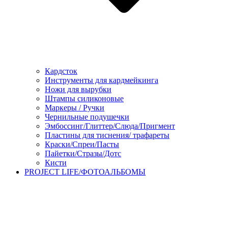
Кардсток
Инструменты для кардмейкинга
Ножи для вырубки
Штампы силиконовые
Маркеры / Ручки
Чернильные подушечки
Эмбоссинг/Глиттер/Слюда/Пригмент
Пластины для тиснения/ трафареты
Краски/Спреи/Пасты
Пайетки/Стразы/Дотс
Кисти
PROJECT LIFE/ФОТОАЛЬБОМЫ