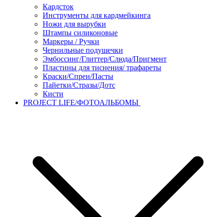
Кардсток
Инструменты для кардмейкинга
Ножи для вырубки
Штампы силиконовые
Маркеры / Ручки
Чернильные подушечки
Эмбоссинг/Глиттер/Слюда/Пригмент
Пластины для тиснения/ трафареты
Краски/Спреи/Пасты
Пайетки/Стразы/Дотс
Кисти
PROJECT LIFE/ФОТОАЛЬБОМЫ