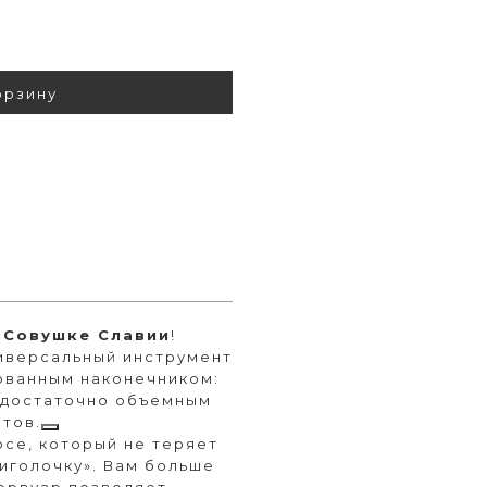
орзину
Совушке Славии
!
иверсальный инструмент
ованным наконечником:
и достаточно объемным
нтов.
рсе, который не теряет
иголочку». Вам больше
ервуар позволяет