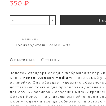
350 ₽
-
+
В к
.:
В наличии
Производитель:
Pentel Arts
Описание
Отзывы
Золотой стандарт среди аквабрашей теперь в
Кисть
Pentel Aquash Medium
— это самый ун
в линейке. Она обладает идеально сбалансир
достаточно тонким для прорисовки деталей 
для сочных заливок и создания мягких градие
Секрет Pentel — в уникальном нейлоновом во
форму годами и всегда собирается в острую «
не нужны стаканы с водой — герметичный рез