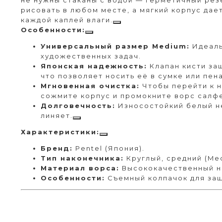
рисовать в любом месте, а мягкий корпус дае
каждой каплей влаги.
Особенности:
Универсальный размер Medium:
Идеаль
художественных задач.
Японская надежность:
Клапан кисти за
что позволяет носить её в сумке или пен
Мгновенная очистка:
Чтобы перейти к н
сожмите корпус и промокните ворс салф
Долговечность:
Износостойкий белый н
линяет.
Характеристики:
Бренд:
Pentel (Япония).
Тип наконечника:
Круглый, средний (Me
Материал ворса:
Высококачественный н
Особенности:
Съемный колпачок для за