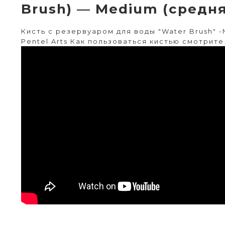
Brush) — Medium (средн
Кисть с резервуаром для воды "Water Brush" 
Pentel Arts Как пользоваться кистью смотрите