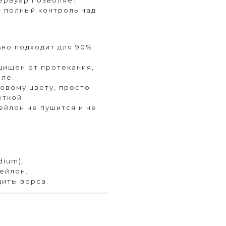
т полный контроль над
но подходит для 90%
щищен от протекания,
але.
овому цвету, просто
еткой.
ейлон не пушится и не
dium).
ейлон.
щиты ворса.