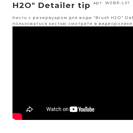
арт. WSBR-L01
H2O" Detailer tip
Кисть с резервуаром для воды "Brush H2O" Deta
пользоваться кистью смотрите в видеоролике