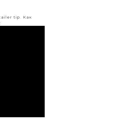
iler tip. Как
: