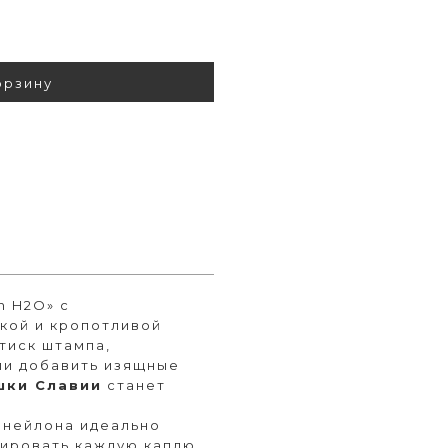
орзину
h H2O» с
нкой и кропотливой
тиск штампа,
ли добавить изящные
шки Славии
станет
о нейлона идеально
лировать каждую каплю