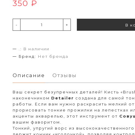
350 ₽
-
+
В к
.:
В наличии
Бренд:
Нет бренда
Описание
Отзывы
Ваш секрет безупречных деталей! Кисть «Brus
наконечником
Detailer
создана для самой то
работы. Если вам нужно раскрасить мелкий от
прорисовать тонкие прожилки на лепестках и
акценты акварелью, этот инструмент от
Сову
вашим фаворитом.
Тонкий, упругий ворс из высококачественног
держит кончик «иголочкой», позволяя контро