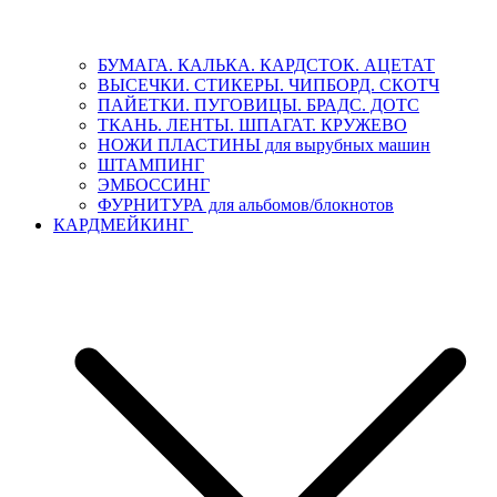
БУМАГА. КАЛЬКА. КАРДСТОК. АЦЕТАТ
ВЫСЕЧКИ. СТИКЕРЫ. ЧИПБОРД. СКОТЧ
ПАЙЕТКИ. ПУГОВИЦЫ. БРАДС. ДОТС
ТКАНЬ. ЛЕНТЫ. ШПАГАТ. КРУЖЕВО
НОЖИ ПЛАСТИНЫ для вырубных машин
ШТАМПИНГ
ЭМБОССИНГ
ФУРНИТУРА для альбомов/блокнотов
КАРДМЕЙКИНГ