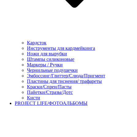
Кардсток
Инструменты для кардмейкинга
Ножи для вырубки
Штампы силиконовые
Маркеры / Ручки
Чернильные подушечки
Эмбоссинг/Глиттер/Слюда/Пригмент
Пластины для тиснения/ трафареты
Краски/Спреи/Пасты
Пайетки/Стразы/Дотс
Кисти
PROJECT LIFE/ФОТОАЛЬБОМЫ