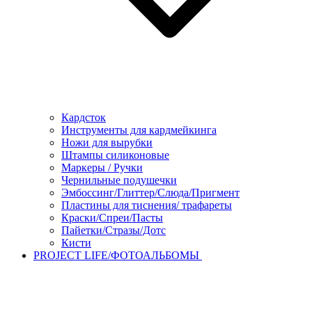
Кардсток
Инструменты для кардмейкинга
Ножи для вырубки
Штампы силиконовые
Маркеры / Ручки
Чернильные подушечки
Эмбоссинг/Глиттер/Слюда/Пригмент
Пластины для тиснения/ трафареты
Краски/Спреи/Пасты
Пайетки/Стразы/Дотс
Кисти
PROJECT LIFE/ФОТОАЛЬБОМЫ