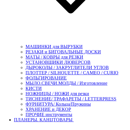
МАШИНКИ для ВЫРУБКИ
РЕЗАКИ и БИГОВАЛЬНЫЕ ДОСКИ
МАТЫ / КОВРЫ для РЕЗКИ
УСТАНОВЩИКИ ЛЮВЕРСОВ
ДЫРОКОЛЫ / ЗАКРУГЛИТЕЛИ УГЛОВ
ПЛОТТЕР / SILHOUETTE / CAMEO / CURIO
ФОЛЬГИРОВАНИЕ
МЫЛО.СВЕЧИ.МОЛДЫ / Изготовление
КИСТИ
НОЖНИЦЫ / НОЖИ для резки
ТИСНЕНИЕ/ ТРАФАРЕТЫ / LETTERPRESS
ФУРНИТУРА/ Кольца/Пружины
ХРАНЕНИЕ и ДЕКОР
ПРОЧИЕ инструменты
ПЛАНЕРЫ. КАНЦТОВАРЫ