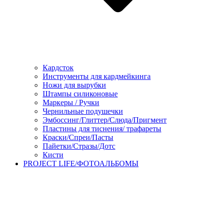
Кардсток
Инструменты для кардмейкинга
Ножи для вырубки
Штампы силиконовые
Маркеры / Ручки
Чернильные подушечки
Эмбоссинг/Глиттер/Слюда/Пригмент
Пластины для тиснения/ трафареты
Краски/Спреи/Пасты
Пайетки/Стразы/Дотс
Кисти
PROJECT LIFE/ФОТОАЛЬБОМЫ