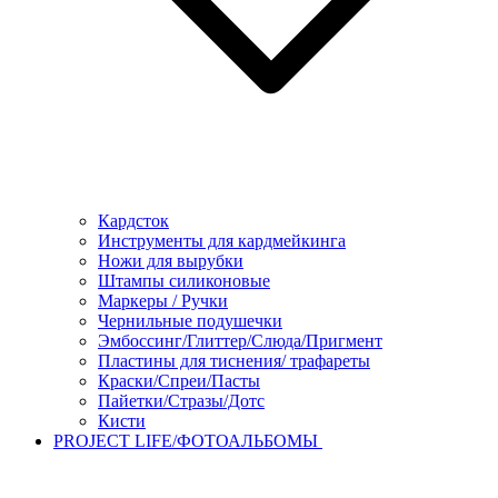
Кардсток
Инструменты для кардмейкинга
Ножи для вырубки
Штампы силиконовые
Маркеры / Ручки
Чернильные подушечки
Эмбоссинг/Глиттер/Слюда/Пригмент
Пластины для тиснения/ трафареты
Краски/Спреи/Пасты
Пайетки/Стразы/Дотс
Кисти
PROJECT LIFE/ФОТОАЛЬБОМЫ