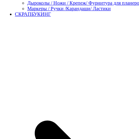
Дыроколы / Ножи / Крепеж/ Фурнитура для планер
Маркеры / Ручки /Карандаши/ Ластики
СКРАПБУКИНГ