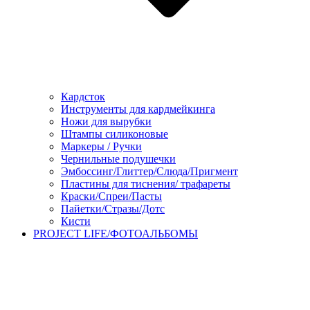
Кардсток
Инструменты для кардмейкинга
Ножи для вырубки
Штампы силиконовые
Маркеры / Ручки
Чернильные подушечки
Эмбоссинг/Глиттер/Слюда/Пригмент
Пластины для тиснения/ трафареты
Краски/Спреи/Пасты
Пайетки/Стразы/Дотс
Кисти
PROJECT LIFE/ФОТОАЛЬБОМЫ