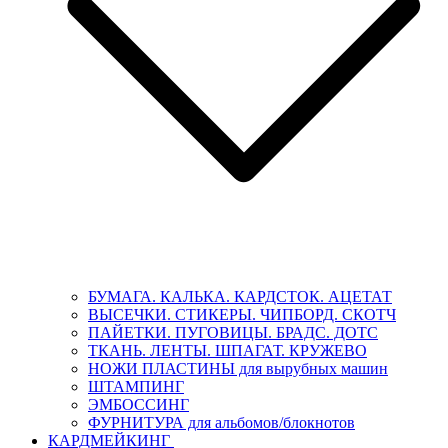
БУМАГА. КАЛЬКА. КАРДСТОК. АЦЕТАТ
ВЫСЕЧКИ. СТИКЕРЫ. ЧИПБОРД. СКОТЧ
ПАЙЕТКИ. ПУГОВИЦЫ. БРАДС. ДОТС
ТКАНЬ. ЛЕНТЫ. ШПАГАТ. КРУЖЕВО
НОЖИ ПЛАСТИНЫ для вырубных машин
ШТАМПИНГ
ЭМБОССИНГ
ФУРНИТУРА для альбомов/блокнотов
КАРДМЕЙКИНГ