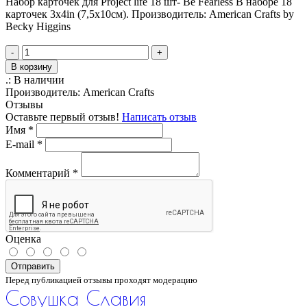
Набор карточек для Project life 18 шт- Be Fearless В наборе 18
карточек 3х4in (7,5х10см). Производитель: American Crafts by
Becky Higgins
-
+
В корзину
.:
В наличии
Производитель:
American Crafts
Отзывы
Оставьте первый отзыв!
Написать отзыв
Имя
*
E-mail
*
Комментарий
*
Оценка
Отправить
Перед публикацией отзывы проходят модерацию
Совушка Славия