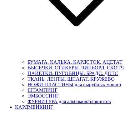
БУМАГА. КАЛЬКА. КАРДСТОК. АЦЕТАТ
ВЫСЕЧКИ. СТИКЕРЫ. ЧИПБОРД. СКОТЧ
ПАЙЕТКИ. ПУГОВИЦЫ. БРАДС. ДОТС
ТКАНЬ. ЛЕНТЫ. ШПАГАТ. КРУЖЕВО
НОЖИ ПЛАСТИНЫ для вырубных машин
ШТАМПИНГ
ЭМБОССИНГ
ФУРНИТУРА для альбомов/блокнотов
КАРДМЕЙКИНГ