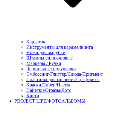
Кардсток
Инструменты для кардмейкинга
Ножи для вырубки
Штампы силиконовые
Маркеры / Ручки
Чернильные подушечки
Эмбоссинг/Глиттер/Слюда/Пригмент
Пластины для тиснения/ трафареты
Краски/Спреи/Пасты
Пайетки/Стразы/Дотс
Кисти
PROJECT LIFE/ФОТОАЛЬБОМЫ