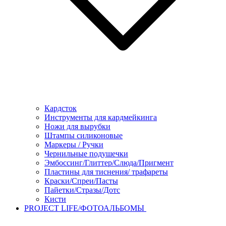
Кардсток
Инструменты для кардмейкинга
Ножи для вырубки
Штампы силиконовые
Маркеры / Ручки
Чернильные подушечки
Эмбоссинг/Глиттер/Слюда/Пригмент
Пластины для тиснения/ трафареты
Краски/Спреи/Пасты
Пайетки/Стразы/Дотс
Кисти
PROJECT LIFE/ФОТОАЛЬБОМЫ