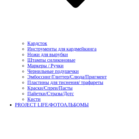
Кардсток
Инструменты для кардмейкинга
Ножи для вырубки
Штампы силиконовые
Маркеры / Ручки
Чернильные подушечки
Эмбоссинг/Глиттер/Слюда/Пригмент
Пластины для тиснения/ трафареты
Краски/Спреи/Пасты
Пайетки/Стразы/Дотс
Кисти
PROJECT LIFE/ФОТОАЛЬБОМЫ