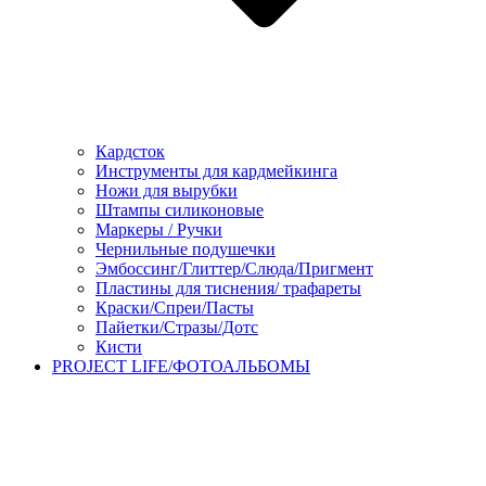
Кардсток
Инструменты для кардмейкинга
Ножи для вырубки
Штампы силиконовые
Маркеры / Ручки
Чернильные подушечки
Эмбоссинг/Глиттер/Слюда/Пригмент
Пластины для тиснения/ трафареты
Краски/Спреи/Пасты
Пайетки/Стразы/Дотс
Кисти
PROJECT LIFE/ФОТОАЛЬБОМЫ