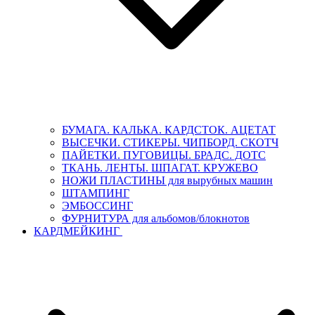
БУМАГА. КАЛЬКА. КАРДСТОК. АЦЕТАТ
ВЫСЕЧКИ. СТИКЕРЫ. ЧИПБОРД. СКОТЧ
ПАЙЕТКИ. ПУГОВИЦЫ. БРАДС. ДОТС
ТКАНЬ. ЛЕНТЫ. ШПАГАТ. КРУЖЕВО
НОЖИ ПЛАСТИНЫ для вырубных машин
ШТАМПИНГ
ЭМБОССИНГ
ФУРНИТУРА для альбомов/блокнотов
КАРДМЕЙКИНГ