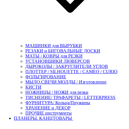
МАШИНКИ для ВЫРУБКИ
РЕЗАКИ и БИГОВАЛЬНЫЕ ДОСКИ
МАТЫ / КОВРЫ для РЕЗКИ
УСТАНОВЩИКИ ЛЮВЕРСОВ
ДЫРОКОЛЫ / ЗАКРУГЛИТЕЛИ УГЛОВ
ПЛОТТЕР / SILHOUETTE / CAMEO / CURIO
ФОЛЬГИРОВАНИЕ
МЫЛО.СВЕЧИ.МОЛДЫ / Изготовление
КИСТИ
НОЖНИЦЫ / НОЖИ для резки
ТИСНЕНИЕ/ ТРАФАРЕТЫ / LETTERPRESS
ФУРНИТУРА/ Кольца/Пружины
ХРАНЕНИЕ и ДЕКОР
ПРОЧИЕ инструменты
ПЛАНЕРЫ. КАНЦТОВАРЫ