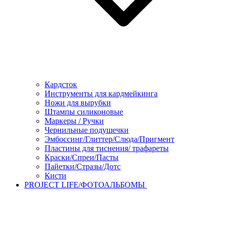
Кардсток
Инструменты для кардмейкинга
Ножи для вырубки
Штампы силиконовые
Маркеры / Ручки
Чернильные подушечки
Эмбоссинг/Глиттер/Слюда/Пригмент
Пластины для тиснения/ трафареты
Краски/Спреи/Пасты
Пайетки/Стразы/Дотс
Кисти
PROJECT LIFE/ФОТОАЛЬБОМЫ