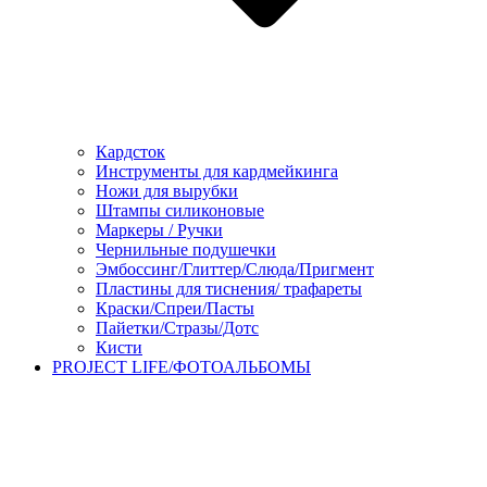
Кардсток
Инструменты для кардмейкинга
Ножи для вырубки
Штампы силиконовые
Маркеры / Ручки
Чернильные подушечки
Эмбоссинг/Глиттер/Слюда/Пригмент
Пластины для тиснения/ трафареты
Краски/Спреи/Пасты
Пайетки/Стразы/Дотс
Кисти
PROJECT LIFE/ФОТОАЛЬБОМЫ