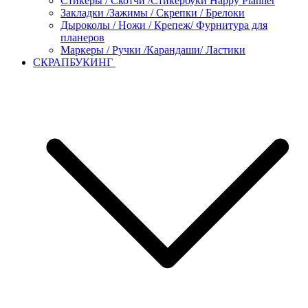
Стикеры / Скотчи /Стикербуки Happy Planner
Закладки /Зажимы / Скрепки / Брелоки
Дыроколы / Ножи / Крепеж/ Фурнитура для
планеров
Маркеры / Ручки /Карандаши/ Ластики
СКРАПБУКИНГ