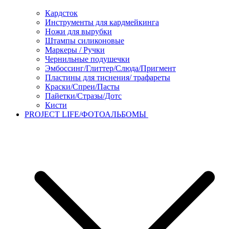
Кардсток
Инструменты для кардмейкинга
Ножи для вырубки
Штампы силиконовые
Маркеры / Ручки
Чернильные подушечки
Эмбоссинг/Глиттер/Слюда/Пригмент
Пластины для тиснения/ трафареты
Краски/Спреи/Пасты
Пайетки/Стразы/Дотс
Кисти
PROJECT LIFE/ФОТОАЛЬБОМЫ