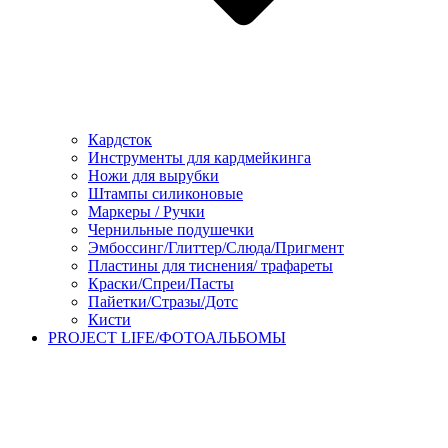
Кардсток
Инструменты для кардмейкинга
Ножи для вырубки
Штампы силиконовые
Маркеры / Ручки
Чернильные подушечки
Эмбоссинг/Глиттер/Слюда/Пригмент
Пластины для тиснения/ трафареты
Краски/Спреи/Пасты
Пайетки/Стразы/Дотс
Кисти
PROJECT LIFE/ФОТОАЛЬБОМЫ