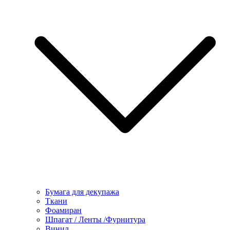
Бумага для декупажа
Ткани
Фоамиран
Шпагат / Ленты /Фурнитура
Винил