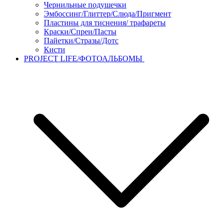
Чернильные подушечки
Эмбоссинг/Глиттер/Слюда/Пригмент
Пластины для тиснения/ трафареты
Краски/Спреи/Пасты
Пайетки/Стразы/Дотс
Кисти
PROJECT LIFE/ФОТОАЛЬБОМЫ