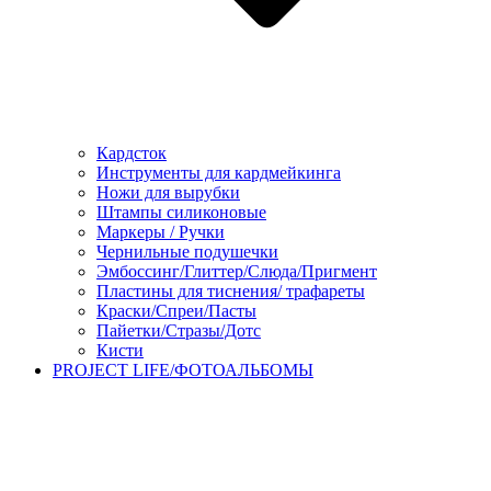
Кардсток
Инструменты для кардмейкинга
Ножи для вырубки
Штампы силиконовые
Маркеры / Ручки
Чернильные подушечки
Эмбоссинг/Глиттер/Слюда/Пригмент
Пластины для тиснения/ трафареты
Краски/Спреи/Пасты
Пайетки/Стразы/Дотс
Кисти
PROJECT LIFE/ФОТОАЛЬБОМЫ