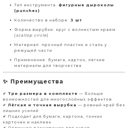
Тип инструмента:
фигурные дыроколы
(punches)
Количество в наборе:
3 шт
Форма вырубки: круг с волнистым краем
(
scallop circle
)
Материал: прочный пластик и сталь у
режущей части
Применение: бумага, картон, лёгкие
материалы для творчества
✨ Преимущества
✔
Три размера в комплекте
— больше
возможностей для многослойных эффектов
✔
Лёгкая и точная вырубка
— ровный край без
лишних усилий
✔ Подходит для бумаги, картона, тонких
карточек и наклеек
✔ Отличное расширение для скрап-