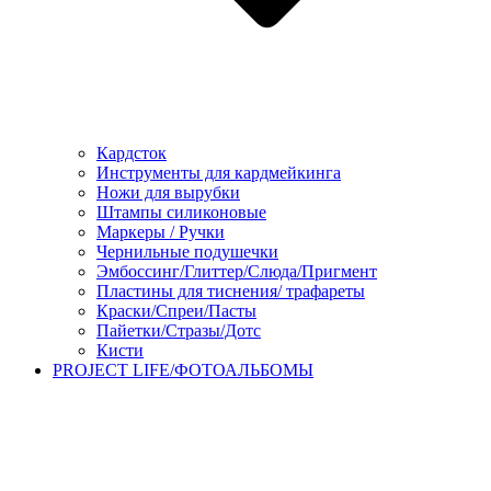
Кардсток
Инструменты для кардмейкинга
Ножи для вырубки
Штампы силиконовые
Маркеры / Ручки
Чернильные подушечки
Эмбоссинг/Глиттер/Слюда/Пригмент
Пластины для тиснения/ трафареты
Краски/Спреи/Пасты
Пайетки/Стразы/Дотс
Кисти
PROJECT LIFE/ФОТОАЛЬБОМЫ