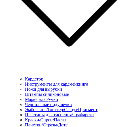
Кардсток
Инструменты для кардмейкинга
Ножи для вырубки
Штампы силиконовые
Маркеры / Ручки
Чернильные подушечки
Эмбоссинг/Глиттер/Слюда/Пригмент
Пластины для тиснения/ трафареты
Краски/Спреи/Пасты
Пайетки/Стразы/Дотс