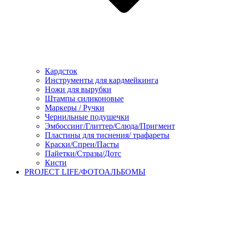
Кардсток
Инструменты для кардмейкинга
Ножи для вырубки
Штампы силиконовые
Маркеры / Ручки
Чернильные подушечки
Эмбоссинг/Глиттер/Слюда/Пригмент
Пластины для тиснения/ трафареты
Краски/Спреи/Пасты
Пайетки/Стразы/Дотс
Кисти
PROJECT LIFE/ФОТОАЛЬБОМЫ