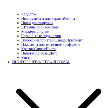
Кардсток
Инструменты для кардмейкинга
Ножи для вырубки
Штампы силиконовые
Маркеры / Ручки
Чернильные подушечки
Эмбоссинг/Глиттер/Слюда/Пригмент
Пластины для тиснения/ трафареты
Краски/Спреи/Пасты
Пайетки/Стразы/Дотс
Кисти
PROJECT LIFE/ФОТОАЛЬБОМЫ