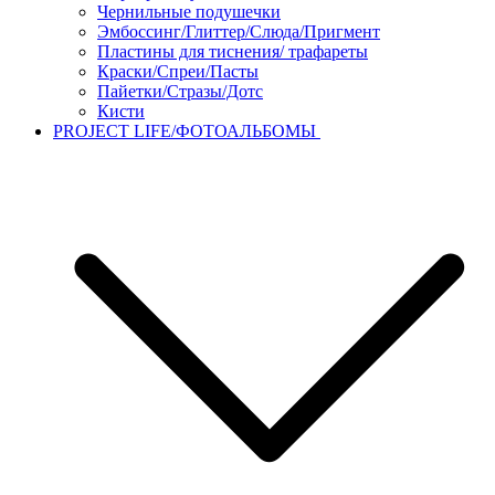
Чернильные подушечки
Эмбоссинг/Глиттер/Слюда/Пригмент
Пластины для тиснения/ трафареты
Краски/Спреи/Пасты
Пайетки/Стразы/Дотс
Кисти
PROJECT LIFE/ФОТОАЛЬБОМЫ