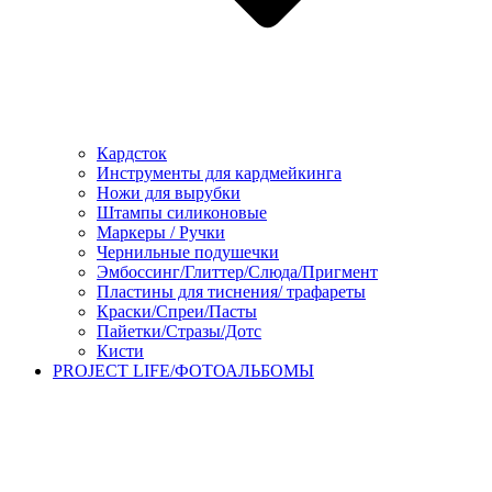
Кардсток
Инструменты для кардмейкинга
Ножи для вырубки
Штампы силиконовые
Маркеры / Ручки
Чернильные подушечки
Эмбоссинг/Глиттер/Слюда/Пригмент
Пластины для тиснения/ трафареты
Краски/Спреи/Пасты
Пайетки/Стразы/Дотс
Кисти
PROJECT LIFE/ФОТОАЛЬБОМЫ