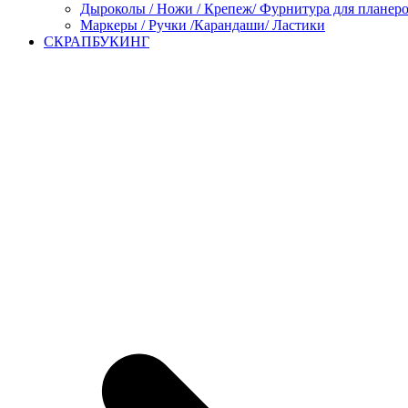
Дыроколы / Ножи / Крепеж/ Фурнитура для планер
Маркеры / Ручки /Карандаши/ Ластики
СКРАПБУКИНГ