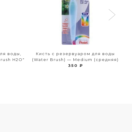
ля воды,
Кисть с резервуаром для воды
Brush H2O"
(Water Brush) — Medium (средняя)
P
350 ₽