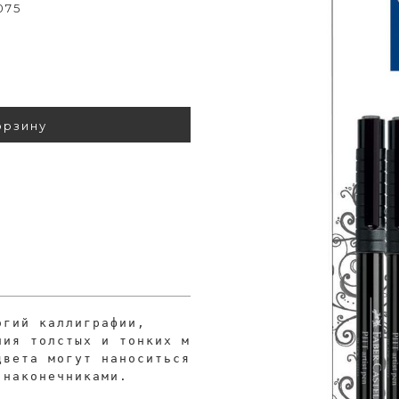
075
орзину
огий каллиграфии, 
ния толстых и тонких мазков кисти.
цвета могут наноситься на бумаге, холсте, кни
 наконечниками. 