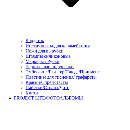
Кардсток
Инструменты для кардмейкинга
Ножи для вырубки
Штампы силиконовые
Маркеры / Ручки
Чернильные подушечки
Эмбоссинг/Глиттер/Слюда/Пригмент
Пластины для тиснения/ трафареты
Краски/Спреи/Пасты
Пайетки/Стразы/Дотс
Кисти
PROJECT LIFE/ФОТОАЛЬБОМЫ