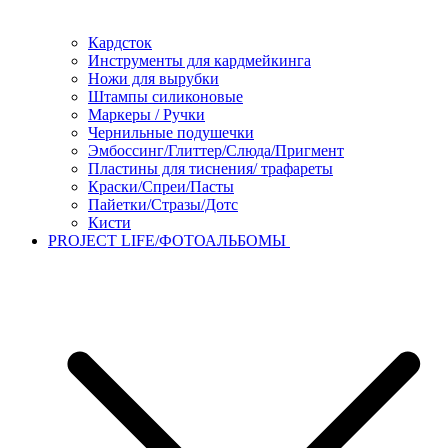
Кардсток
Инструменты для кардмейкинга
Ножи для вырубки
Штампы силиконовые
Маркеры / Ручки
Чернильные подушечки
Эмбоссинг/Глиттер/Слюда/Пригмент
Пластины для тиснения/ трафареты
Краски/Спреи/Пасты
Пайетки/Стразы/Дотс
Кисти
PROJECT LIFE/ФОТОАЛЬБОМЫ