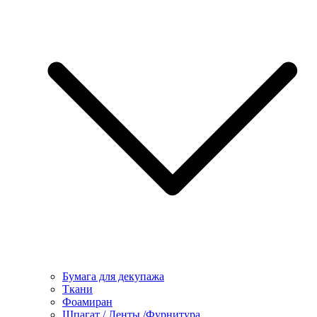
Бумага для декупажа
Ткани
Фоамиран
Шпагат / Ленты /Фурнитура