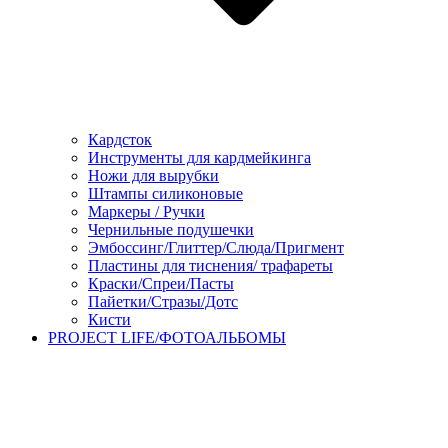
Кардсток
Инструменты для кардмейкинга
Ножи для вырубки
Штампы силиконовые
Маркеры / Ручки
Чернильные подушечки
Эмбоссинг/Глиттер/Слюда/Пригмент
Пластины для тиснения/ трафареты
Краски/Спреи/Пасты
Пайетки/Стразы/Дотс
Кисти
PROJECT LIFE/ФОТОАЛЬБОМЫ