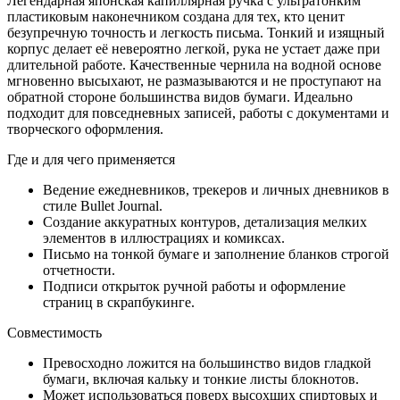
Легендарная японская капиллярная ручка с ультратонким
пластиковым наконечником создана для тех, кто ценит
безупречную точность и легкость письма. Тонкий и изящный
корпус делает её невероятно легкой, рука не устает даже при
длительной работе. Качественные чернила на водной основе
мгновенно высыхают, не размазываются и не проступают на
обратной стороне большинства видов бумаги. Идеально
подходит для повседневных записей, работы с документами и
творческого оформления.
Где и для чего применяется
Ведение ежедневников, трекеров и личных дневников в
стиле Bullet Journal.
Создание аккуратных контуров, детализация мелких
элементов в иллюстрациях и комиксах.
Письмо на тонкой бумаге и заполнение бланков строгой
отчетности.
Подписи открыток ручной работы и оформление
страниц в скрапбукинге.
Совместимость
Превосходно ложится на большинство видов гладкой
бумаги, включая кальку и тонкие листы блокнотов.
Может использоваться поверх высохших спиртовых и