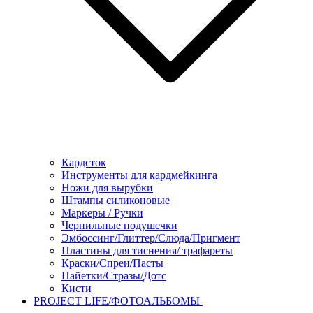
Кардсток
Инструменты для кардмейкинга
Ножи для вырубки
Штампы силиконовые
Маркеры / Ручки
Чернильные подушечки
Эмбоссинг/Глиттер/Слюда/Пригмент
Пластины для тиснения/ трафареты
Краски/Спреи/Пасты
Пайетки/Стразы/Дотс
Кисти
PROJECT LIFE/ФОТОАЛЬБОМЫ