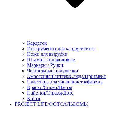
Кардсток
Инструменты для кардмейкинга
Ножи для вырубки
Штампы силиконовые
Маркеры / Ручки
Чернильные подушечки
Эмбоссинг/Глиттер/Слюда/Пригмент
Пластины для тиснения/ трафареты
Краски/Спреи/Пасты
Пайетки/Стразы/Дотс
Кисти
PROJECT LIFE/ФОТОАЛЬБОМЫ