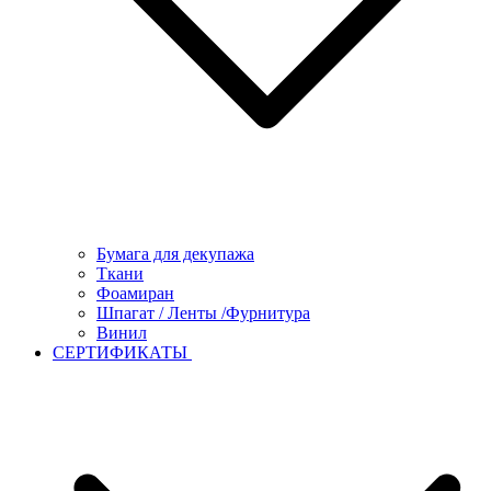
Бумага для декупажа
Ткани
Фоамиран
Шпагат / Ленты /Фурнитура
Винил
СЕРТИФИКАТЫ