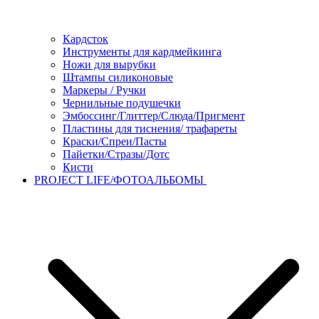
Кардсток
Инструменты для кардмейкинга
Ножи для вырубки
Штампы силиконовые
Маркеры / Ручки
Чернильные подушечки
Эмбоссинг/Глиттер/Слюда/Пригмент
Пластины для тиснения/ трафареты
Краски/Спреи/Пасты
Пайетки/Стразы/Дотс
Кисти
PROJECT LIFE/ФОТОАЛЬБОМЫ