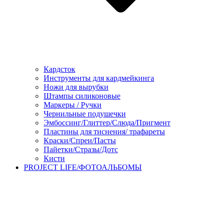
Кардсток
Инструменты для кардмейкинга
Ножи для вырубки
Штампы силиконовые
Маркеры / Ручки
Чернильные подушечки
Эмбоссинг/Глиттер/Слюда/Пригмент
Пластины для тиснения/ трафареты
Краски/Спреи/Пасты
Пайетки/Стразы/Дотс
Кисти
PROJECT LIFE/ФОТОАЛЬБОМЫ