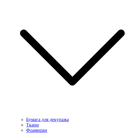
Бумага для декупажа
Ткани
Фоамиран